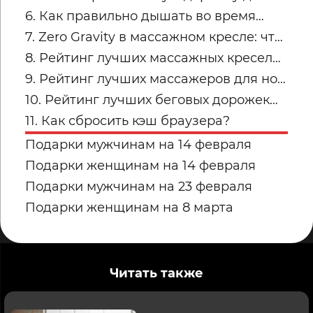
окрашенные
квартиры
6. Как правильно дышать во время
силовых упражнений и кардио
7. Zero Gravity в массажном кресле: что
это и кому подходит
8. Рейтинг лучших массажных кресел
для дома: топ-модели Yamaguchi
9. Рейтинг лучших массажеров для ног
Yamaguchi: какую модель купить для
10. Рейтинг лучших беговых дорожек
дома в 2026 году?
для дома от Yamaguchi: какую модель
11. Как сбросить кэш браузера?
выбрать?
Подарки мужчинам на 14 февраля
Подарки женщинам на 14 февраля
Подарки мужчинам на 23 февраля
Подарки женщинам на 8 марта
Читать также