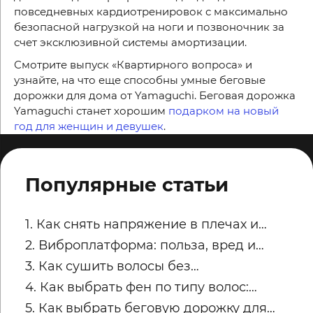
повседневных кардиотренировок с максимально
безопасной нагрузкой на ноги и позвоночник за
счет эксклюзивной системы амортизации.
Смотрите выпуск «Квартирного вопроса» и
узнайте, на что еще способны умные беговые
дорожки для дома от Yamaguchi. Беговая дорожка
Yamaguchi станет хорошим
подарком на новый
год для женщин и девушек
.
Популярные статьи
1. Как снять напряжение в плечах и
трапециях после рабочего дня
2. Виброплатформа: польза, вред и
советы по безопасным занятиям
3. Как сушить волосы без
пересушивания
4. Как выбрать фен по типу волос:
тонкие, кудрявые, пористые и
5. Как выбрать беговую дорожку для