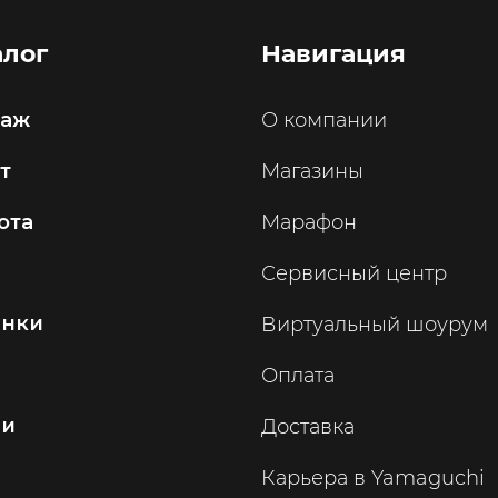
алог
Навигация
саж
О компании
т
Магазины
ота
Марафон
Сервисный центр
инки
Виртуальный шоурум
Оплата
ии
Доставка
Карьера в Yamaguchi