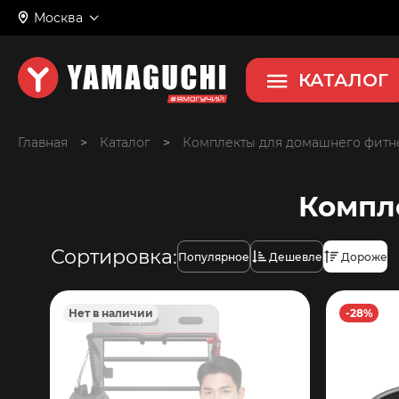
Москва
КАТАЛОГ
Главная
>
>
Комплекты для домашнего фитн
Компле
Сортировка:
Популярное
Дешевле
Дороже
Нет в наличии
-28%