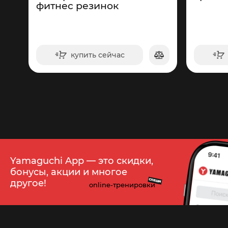
фитнес резинок
купить сейчас
в корзину
135
Yamaguchi App — это скидки,
бонусы, акции и многое
СПЕШИ
другое!
online-тренировки