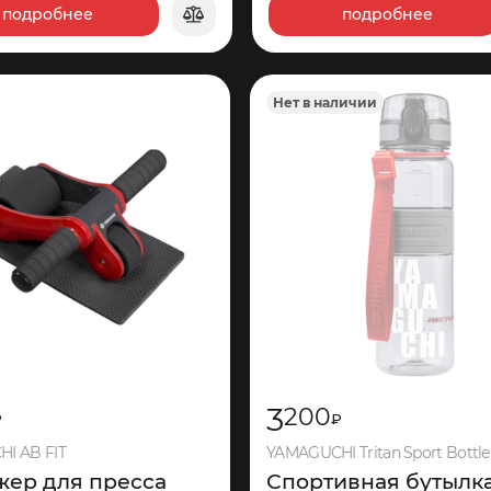
подробнее
подробнее
177
150
Нет в наличии
3
200
₽
₽
I AB FIT
YAMAGUCHI Tritan Sport Bottle
жер для пресса
Спортивная бутылк