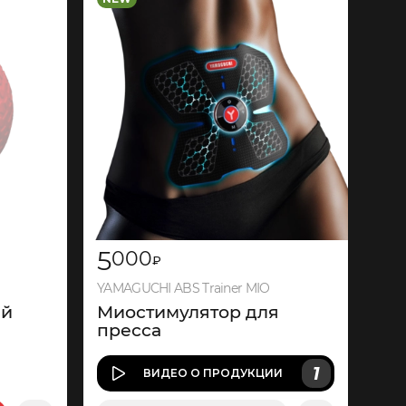
285
5
000
₽
YAMAGUCHI ABS Trainer MIO
ий
Миостимулятор для
пресса
1
ВИДЕО
О ПРОДУКЦИИ