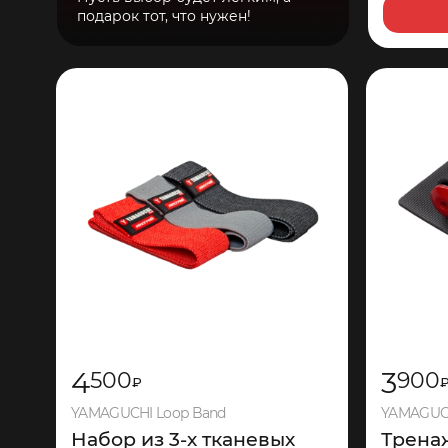
подарок тот, что нужен!
4
3
500
900
₽
YAMAGUCHI Loop Band
YAMAGUCH
Набор из 3-х тканевых
Трена