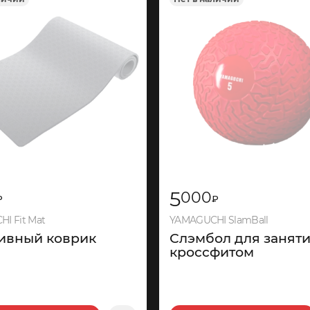
1
935
570
5
000
₽
₽
I Fit Mat
YAMAGUCHI SlamBall
ивный коврик
Слэмбол для занят
кроссфитом