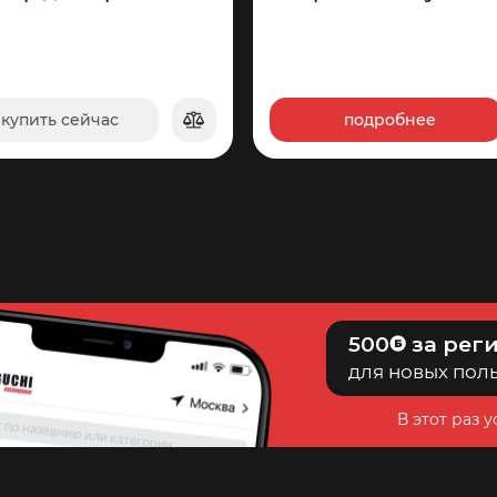
купить сейчас
подробнее
в корзину
96
117
500
за рег
для новых пол
В этот раз 