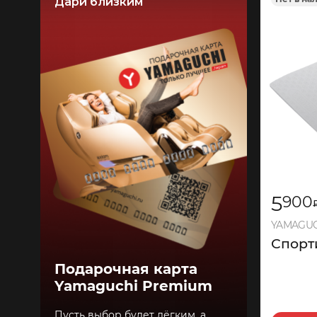
Дари близким
5
900
YAMAGUCH
Спорт
Подарочная карта
Yamaguchi Premium
Пусть выбор будет лёгким, а