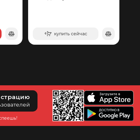
купить сейчас
в корзину
75
истрацию
ьзователей
успеешь!