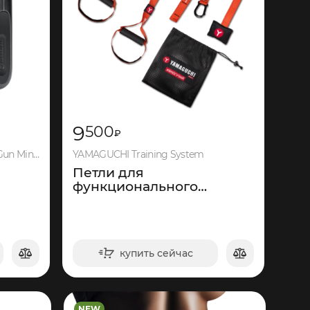
9
500
₽
YAMAGUCHI Therapy Massage Gun Mini 2
YAMAGUCHI Training System
Петли для
функционального
тренинга
купить сейчас
в корзину
NEW