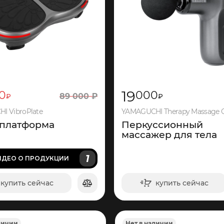
19
0
000
89
000
₽
₽
₽
I VibroPlate
платформа
Перкуссионный
массажер для тела
1
ИДЕО
О ПРОДУКЦИИ
купить сейчас
купить сейчас
в корзину
в корзину
личии
Нет в наличии