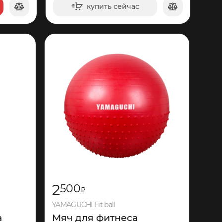
купить сейчас
в корзину
150
2
500
₽
YAMAGUCHI Fit ball
а
Мяч для фитнеса