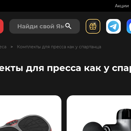
Акции
еса
>
Комплекты для пресса как у спартанца
кты для пресса как у сп