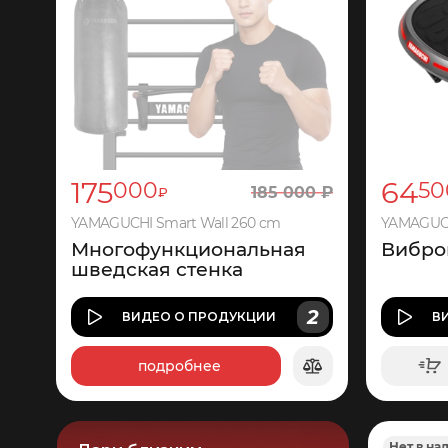
175
64
000
50
185
000
₽
₽
YAMAGUCHI Smart Wall 260 cm
YAMAGUCH
Многофункциональная
Вибро
шведская стенка
2
ВИДЕО
О ПРОДУКЦИИ
В
подробнее
5
250
Нет в на