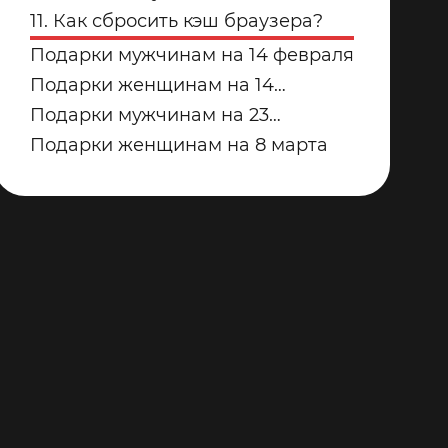
купить для дома в 2026 году?
дорожек для дома от Yamaguchi:
11. Как сбросить кэш браузера?
какую модель выбрать?
Подарки мужчинам на 14 февраля
Подарки женщинам на 14
февраля
Подарки мужчинам на 23
февраля
Подарки женщинам на 8 марта