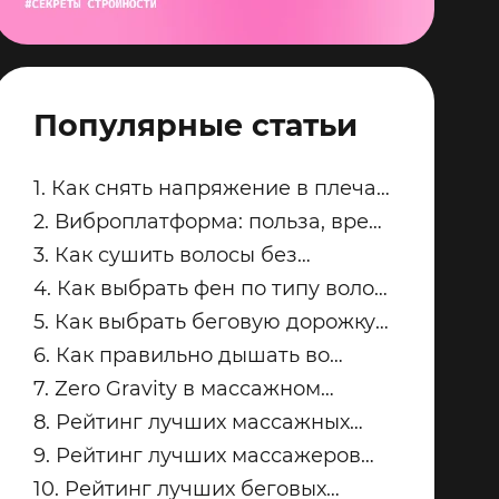
Популярные статьи
1. Как снять напряжение в плечах
и трапециях после рабочего дня
2. Виброплатформа: польза, вред
и советы по безопасным
3. Как сушить волосы без
занятиям
пересушивания
4. Как выбрать фен по типу волос:
тонкие, кудрявые, пористые и
5. Как выбрать беговую дорожку
окрашенные
для квартиры
6. Как правильно дышать во
время силовых упражнений и
7. Zero Gravity в массажном
кардио
кресле: что это и кому подходит
8. Рейтинг лучших массажных
кресел для дома: топ-модели
9. Рейтинг лучших массажеров
Yamaguchi
для ног Yamaguchi: какую модель
10. Рейтинг лучших беговых