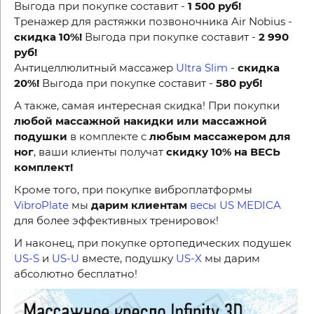
Выгода при покупке составит -
1 500 руб!
Тренажер для растяжки позвоночника Air Nobius -
скидка 10%!
Выгода при покупке составит -
2 990
руб!
Антицеллюлитный массажер
Ultra Slim
-
скидка
20%!
Выгода при покупке составит -
580 руб!
А также, самая интересная скидка! При покупки
любой массажной накидки или массажной
подушки
в комплекте с
любым массажером для
ног
, ваши клиенты получат
скидку 10% на ВЕСЬ
комплект!
Кроме того, при покупке виброплатформы
VibroPlate
мы
дарим клиентам
весы US MEDICA
для более эффективных тренировок!
И наконец, при покупке ортопедических подушек
US-S
и
US-U
вместе, подушку
US-X
мы дарим
абсолютно бесплатно!