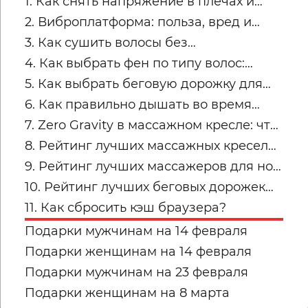
1. Как снять напряжение в плечах и
трапециях после рабочего дня
2. Виброплатформа: польза, вред и
советы по безопасным занятиям
3. Как сушить волосы без
пересушивания
4. Как выбрать фен по типу волос:
тонкие, кудрявые, пористые и
5. Как выбрать беговую дорожку для
окрашенные
квартиры
6. Как правильно дышать во время
силовых упражнений и кардио
7. Zero Gravity в массажном кресле: что
это и кому подходит
8. Рейтинг лучших массажных кресел
для дома: топ-модели Yamaguchi
9. Рейтинг лучших массажеров для ног
Yamaguchi: какую модель купить для
10. Рейтинг лучших беговых дорожек
дома в 2026 году?
для дома от Yamaguchi: какую модель
11. Как сбросить кэш браузера?
выбрать?
Подарки мужчинам на 14 февраля
Подарки женщинам на 14 февраля
Подарки мужчинам на 23 февраля
Подарки женщинам на 8 марта