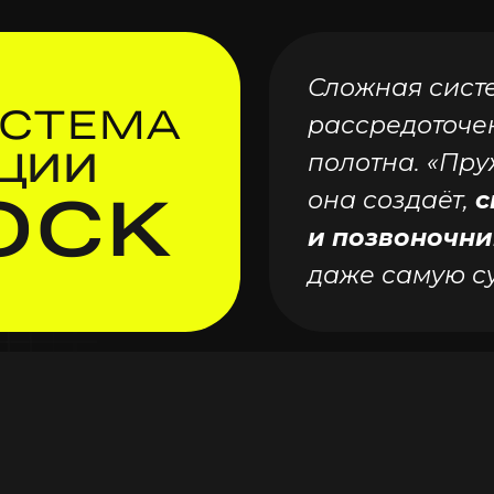
Сложная сист
ИСТЕМА
рассредоточе
ЦИИ
полотна.
«Пру
OCK
она создаёт,
с
и позвоночни
даже самую
с