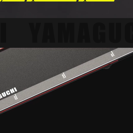
D
X
X