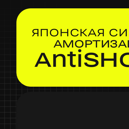
ЯПОНСКАЯ С
АМОРТИЗА
A
nti
SH