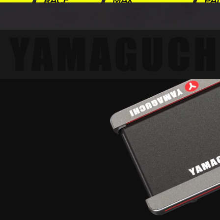
RACE
MAX
PA