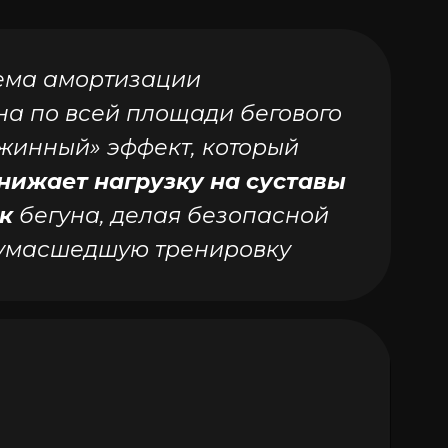
ема амортизации
на по всей
площади бегового
жинный» эффект, который
нижает нагрузку
на суставы
к
бегуна, делая
безопасной
умасшедшую тренировку