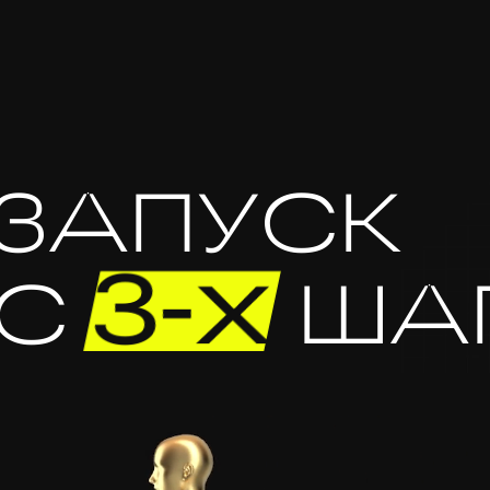
ЗАПУСК
С
3-Х
ША