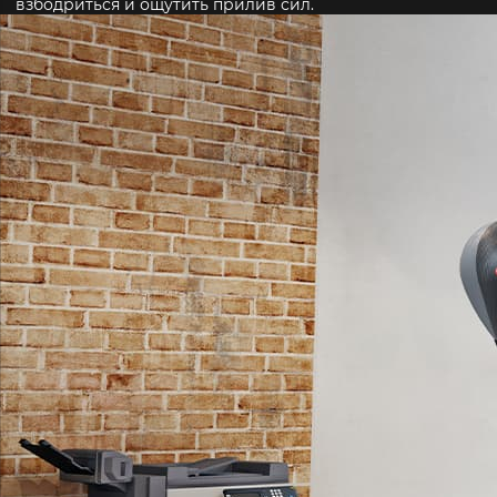
взбодриться и ощутить прилив сил.