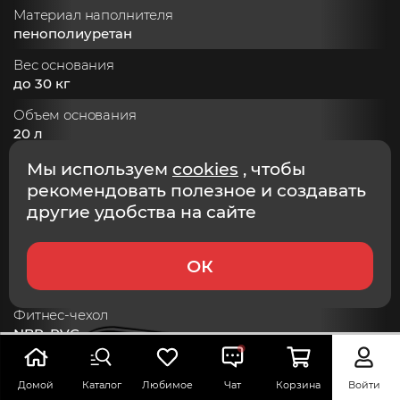
Материал наполнителя
пенополиуретан
Вес основания
до 30 кг
Объем основания
20 л
Диаметр основания
Мы используем
cookies
, чтобы
45 см
рекомендовать полезное и создавать
другие удобства на сайте
Высота основания
15 см
ОК
Материал основания
пластик
Фитнес-чехол
NBR, PVC
Домой
Каталог
Любимое
Чат
Корзина
Войти