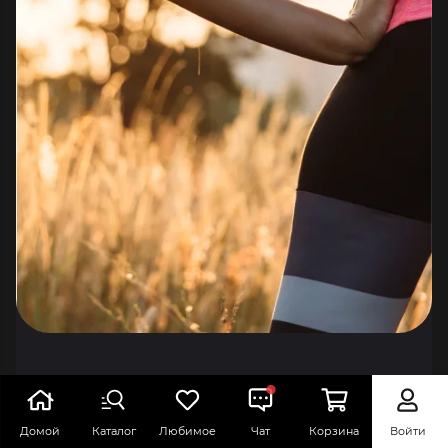
10 лучших упражнений для
Домой
Каталог
Любимое
Чат
Корзина
Войти