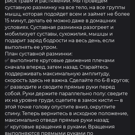
риск травм и растяжений. Мы проведем
суставную разминку на все тело, на все группы
мышц, которая подойдет всем и займет не более
15 минут, делать её можно даже в домашних
условиях. Суставная разминка разогреет и
мобилизует суставы, сухожилия, мышцы и
подарит заряд бодрости на весь день, если
выполнять ее утром.
План суставной разминки:
✅ выполните круговые движения плечами
сначала вперед, затем назад. Старайтесь
поддерживать максимальную амплитуду,
скорость здесь не важна. Сделайте по 6-8 кругов;
✅ разводите и сводите прямые руки перед
собой. Руки держите параллельно полу: сведите
их на уровне груди, сцепите в замок кисти — в
этой точке голову опустите вниз, округлите
спину. Теперь вернитесь в исходное положение,
максимально отведя прямые руки назад;
✅ круговые вращения в руками. Вращения
выполняются прямыми руками по